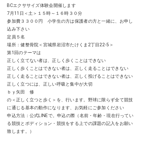
BCエクササイズ体験会開催します
7月11日＜土＞１５時～１６時３０分
参加費３３００円 小学生の方は保護者の方と一緒に、お申し
込み下さい
定員５名
場所：健整骨院＜宮城県岩沼市たけくま2丁目22-5＞
第1回のテーマは
正しく立てない者は、正しく歩くことはできない
正しく歩くことはできない者は、正しく走ることはできない
正しく走ることはできない者は、正しく投げることはできない
正しく立つには、正しい呼吸と集中が大切
ｂｙ矢田 修
の＜正しく立つと歩く＞を、行います。野球に限らず全て競技
に通じる基本の動作になります、お気軽にご参加ください
申込方法：公式LINEで。申込の際（名前・年齢・現在行ってい
る競技とポディション・競技をする上での課題の記入をお願い
致します。）